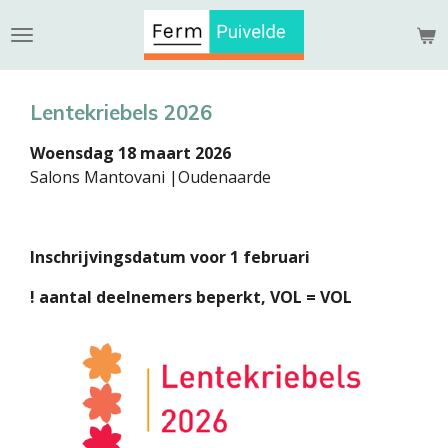
Ga
direct
naar
de
Lentekriebels 2026
hoofdinhoud
Woensdag 18 maart 2026
Salons Mantovani |Oudenaarde
Inschrijvingsdatum voor 1 februari
! aantal deelnemers beperkt, VOL = VOL