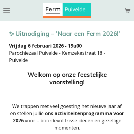
Ga
direct
naar
de
✨ Uitnodiging – 'Naar een Ferm 2026!'
hoofdinhoud
Vrijdag 6 februari 2026 - 19u00
Parochiezaal Puivelde - Kemzekestraat 18 -
Puivelde
Welkom op onze feestelijke
voorstelling!
We trappen met veel goesting het nieuwe jaar af
en stellen jullie
ons activiteitenprogramma voor
2026
voor – boordevol frisse ideeën en gezellige
momenten.