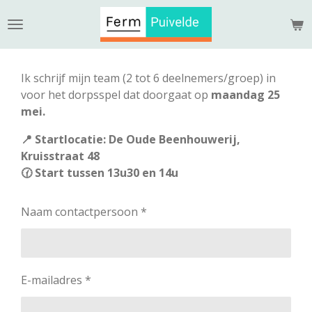
Ga
direct
naar
de
Ik schrijf mijn team (2 tot 6 deelnemers/groep) in
hoofdinhoud
voor het dorpsspel dat doorgaat op
maandag 25
mei.
📍 Startlocatie: De Oude Beenhouwerij,
Kruisstraat 48
🕜 Start tussen 13u30 en 14u
Naam contactpersoon *
E-mailadres *