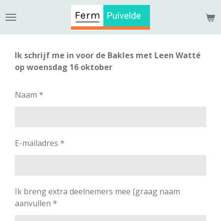
Ga
direct
naar
de
Ik schrijf me in voor de Bakles met Leen Watté
hoofdinhoud
op woensdag 16 oktober
Naam *
E-mailadres *
Ik breng extra deelnemers mee (graag naam
aanvullen *